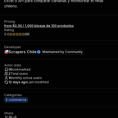
Excel o API para comparar canastas y monitorear el retail
chileno.
Pricing
from $0.30 / 1,000 bloque de 100 productos
Rating
0.0
(
0
)
Developer
Scrapers Chile
Maintained by
Community
Actor stats
0
Bookmarked
2
Total users
1
Monthly active users
12 days ago
Last modified
Categories
E-commerce
Share