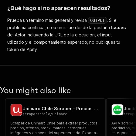
¿Qué hago si no aparecen resultados?
Prueba un término más general y revisa
. Si el
OUTPUT
problema continúa, crea un issue desde la pestaña
Issues
del Actor incluyendo la URL de la ejecución, el input
utilizado y el comportamiento esperado; no publiques tu
token de Apify.
You might also like
Unimarc Chile Scraper - Precios de Supermercado
scraperschile
/
unimarc
scrap
Scraper de Unimarc Chile para extraer productos,
API y scraper
precios, ofertas, stock, marcas, categorías,
productos, pr
imágenes y enlaces del supermercado. Exporta
categorías, i