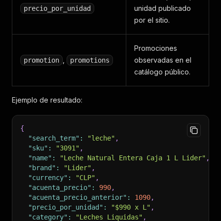
unidad publicado
precio_por_unidad
por el sitio.
Promociones
,
observadas en el
promotion
promotions
catálogo público.
Ejemplo de resultado:
{
"search_term"
:
"leche"
,
"sku"
:
"3091"
,
"name"
:
"Leche Natural Entera Caja 1 L Lider"
,
"brand"
:
"Lider"
,
"currency"
:
"CLP"
,
"acuenta_precio"
:
990
,
"acuenta_precio_anterior"
:
1090
,
"precio_por_unidad"
:
"$990 x L"
,
"category"
:
"Leches Liquidas"
,