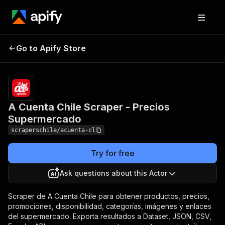
A Cuenta Chile
Pricing
from $0.30 /
Go to Apify Store
Scraper - Precios
1,000 bloque de
100 productos
Supermercado
A Cuenta Chile Scraper - Precios
Supermercado
scraperschile/acuenta-cl
Try for free
Ask questions about this Actor
Scraper de A Cuenta Chile para obtener productos, precios,
promociones, disponibilidad, categorías, imágenes y enlaces
del supermercado. Exporta resultados a Dataset, JSON, CSV,