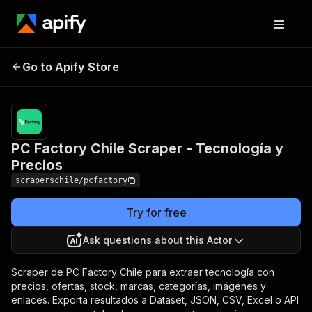
PC Factory Chile
Pricing
from $0.20 /
Go to Apify Store
Scraper - Tecnología
1,000 producto
extraidos
y Precios
PC Factory Chile Scraper - Tecnología y
Precios
scraperschile/pcfactory
Try for free
Ask questions about this Actor
Scraper de PC Factory Chile para extraer tecnología con
precios, ofertas, stock, marcas, categorías, imágenes y
enlaces. Exporta resultados a Dataset, JSON, CSV, Excel o API