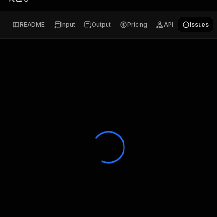
README
Input
Output
Pricing
API
Issues