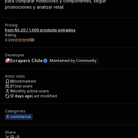
para comparar notebooks y componentes, seguir
promociones y analizar retail.
Pricing
from $0.20 / 1,000 producto extraidos
Rating
0.0
(
0
)
Developer
Scrapers Chile
Maintained by
Community
Actor stats
0
Bookmarked
3
Total users
1
Monthly active users
12 days ago
Last modified
Categories
E-commerce
Share