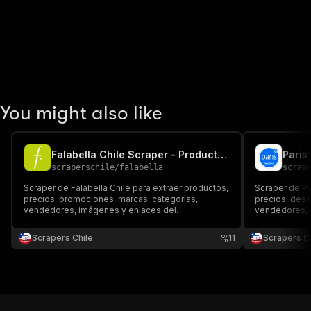
You might also like
Falabella Chile Scraper - Productos y Precios
scraperschile
/
falabella
scrap
Scraper de Falabella Chile para extraer productos,
Scraper de Pa
precios, promociones, marcas, categorías,
precios, desc
vendedores, imágenes y enlaces del
vendedores, 
marketplace. Exporta a Dataset, JSON, CSV, Excel
resultados a 
o API para comparar retail, vigilar ofertas y analizar
comparar catá
Scrapers Chile
11
Scrapers Ch
ecommerce.
retail.