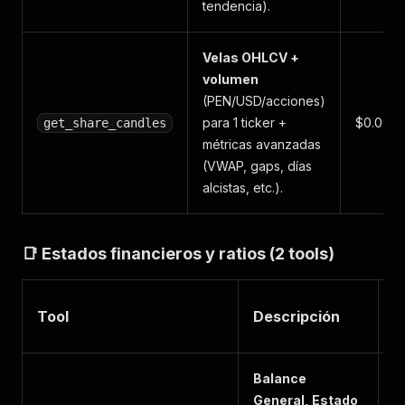
tendencia).
Velas OHLCV +
volumen
(PEN/USD/acciones)
para 1 ticker +
$0.002
get_share_candles
métricas avanzadas
(VWAP, gaps, días
alcistas, etc.).
📑 Estados financieros y ratios (2 tools)
C
Tool
Descripción
U
Balance
General, Estado