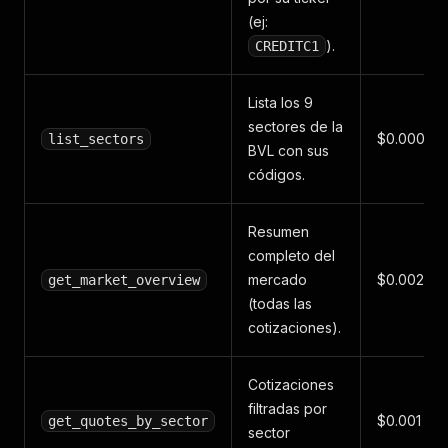
(ej:
).
CREDITC1
Lista los 9
sectores de la
$0.0001
list_sectors
BVL con sus
códigos.
Resumen
completo del
mercado
$0.002
get_market_overview
(todas las
cotizaciones).
Cotizaciones
filtradas por
$0.001
get_quotes_by_sector
sector