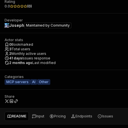
Rating
0.0
(
0
)
Developer
Joseph
Maintained by
Community
Actor stats
0
Bookmarked
3
Total users
2
Monthly active users
41
days
Issues response
2 months ago
Last modified
Categories
MCP servers
AI
Other
Share
README
Input
Pricing
Endpoints
Issues