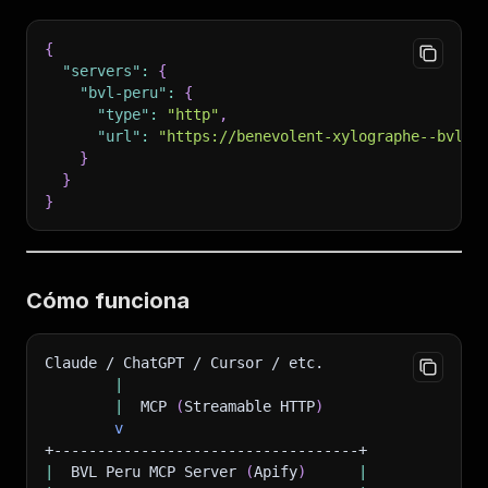
{
"servers"
:
{
"bvl-peru"
:
{
"type"
:
"http"
,
"url"
:
"https://benevolent-xylographe--bvl-p
}
}
}
Cómo funciona
Claude / ChatGPT / Cursor / etc.
|
|
  MCP 
(
Streamable HTTP
)
v
+-----------------------------------+
|
  BVL Peru MCP Server 
(
Apify
)
|