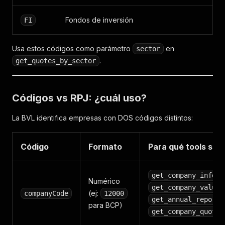
Fondos de inversión
FI
Usa estos códigos como parámetro
en
sector
.
get_quotes_by_sector
Códigos vs RPJ: ¿cuál uso?
La BVL identifica empresas con DOS códigos distintos:
Código
Formato
Para qué tools sirv
,
get_company_info
Numérico
get_company_value
(ej:
companyCode
12000
get_annual_reports
para BCP)
get_company_quote