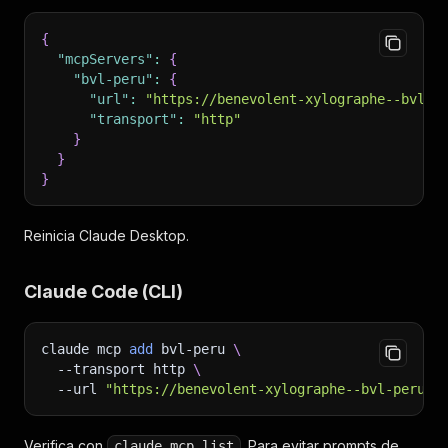
{
"mcpServers"
:
{
"bvl-peru"
:
{
"url"
:
"https://benevolent-xylographe--bvl-p
"transport"
:
"http"
}
}
}
Reinicia Claude Desktop.
Claude Code (CLI)
claude mcp 
add
 bvl-peru 
\
--transport
 http 
\
--url
"https://benevolent-xylographe--bvl-peru-m
Verifica con
. Para evitar prompts de
claude mcp list