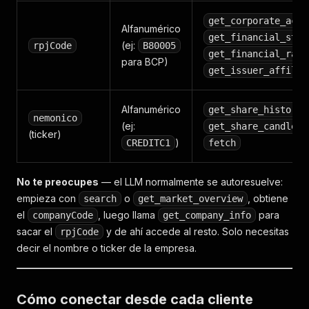
get_corporate_acti
Alfanumérico
get_financial_stat
(ej:
rpjCode
B80005
get_financial_rati
para BCP)
get_issuer_affilia
Alfanumérico
get_share_history
nemonico
(ej:
get_share_candles
(ticker)
)
CREDITC1
fetch
No te preocupes
— el LLM normalmente se autoresuelve:
empieza con
o
, obtiene
search
get_market_overview
el
, luego llama
para
companyCode
get_company_info
sacar el
y de ahí accede al resto. Solo necesitas
rpjCode
decir el nombre o ticker de la empresa.
Cómo conectar desde cada cliente