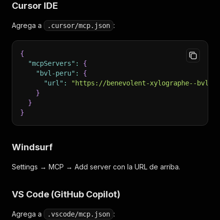
Cursor IDE
Agrega a
:
.cursor/mcp.json
{
"mcpServers"
:
{
"bvl-peru"
:
{
"url"
:
"https://benevolent-xylographe--bvl-p
}
}
}
Windsurf
Settings → MCP → Add server con la URL de arriba.
VS Code (GitHub Copilot)
Agrega a
:
.vscode/mcp.json