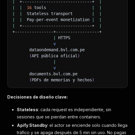
|
  +-----------------------------+  
|
|
|
16
 tools                   
|
|
|
|
  Stateless transport        
|
|
|
|
  Pay-per-event monetization 
|
|
|
  +-----------------------------+  
|
+----------------+------------------+
|
 HTTPS
v
       dataondemand.bvl.com.pe
(
API pública oficial
)
|
v
       documents.bvl.com.pe
(
PDFs de memorias y hechos
)
Decisiones de diseño clave:
Stateless
: cada request es independiente, sin
sesiones que se pierdan entre containers.
Apify Standby
: el actor se enciende solo cuando llega
tráfico y se apaga después de 5 min sin uso. No pagas