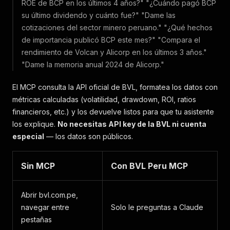
ROE de BCP en los últimos 4 años?"
"¿Cuándo pagó BCP
su último dividendo y cuánto fue?"
"Dame las
cotizaciones del sector minero peruano."
"¿Qué hechos
de importancia publicó BCP este mes?"
"Compara el
rendimiento de Volcan y Alicorp en los últimos 3 años."
"Dame la memoria anual 2024 de Alicorp."
El MCP consulta la API oficial de BVL, formatea los datos con
métricas calculadas (volatilidad, drawdown, ROI, ratios
financieros, etc.) y los devuelve listos para que tu asistente
los explique.
No necesitas API key de la BVL ni cuenta
especial
— los datos son públicos.
Sin MCP
Con BVL Peru MCP
Abrir bvl.com.pe,
navegar entre
Solo le preguntas a Claude
pestañas