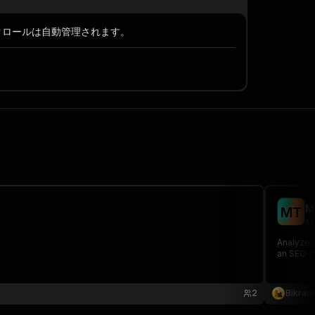
スクロールは自動管理されます。
M
M
T
sc
Analyze S
an SEO s
2
Bikram