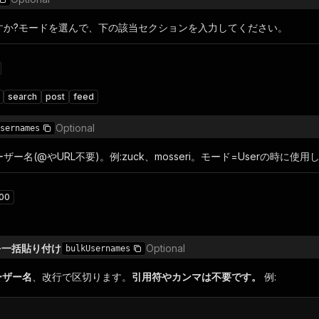
すか?モードを選んで、下の該当セクションを入力してください。
search
post
feed
Optional
sernames
ユーザー名(@やURL不要)。例:zuck、mosseri。モード=Userの時に使
00
を一括貼り付け
Optional
bulkUsernames
ーザー名
、改行で区切ります。
引用符やカンマは不要です。
例: