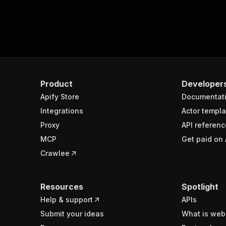
Product
Developer
Apify Store
Documentat
Integrations
Actor templa
Proxy
API referenc
MCP
Get paid on 
Crawlee
Resources
Spotlight
Help & support
APIs
Submit your ideas
What is web