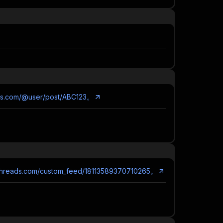
ads.com/@user/post/ABC123。
.threads.com/custom_feed/18113589370710265。