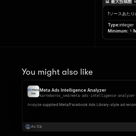
📊 最大投稿数
m
1ソースあたり
Type
:
integer
Minimum
:
1
You might also like
Meta Ads Intelligence Analyzer
karneboros_sed
/
meta-ads-intelligence-analyzer
Analyze supplied Meta/Facebook Ads Library-style ad records
Ac Co