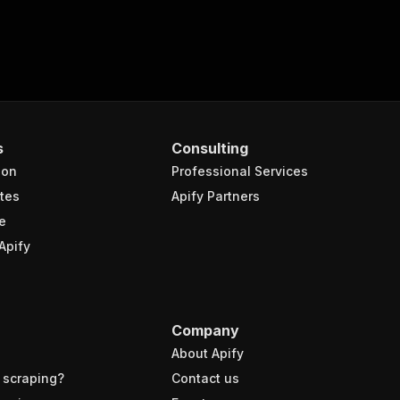
s
Consulting
ion
Professional Services
tes
Apify Partners
e
Apify
Company
About Apify
 scraping?
Contact us