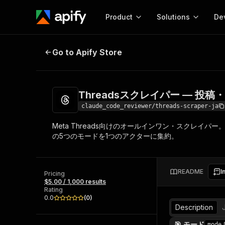
Product
Solutions
De
Threadsスクレイパー — 投稿
Go to Apify Store
Docum
Full r
Get start
Threadsスクレイパー — 
Actor
Pytho
claude_code_reviewer/threads-scraper-ja
Start here!
Meta Threads向けのオールインワン・スクレイ
Web s
MCP server configurat
Cours
の5つのモードを1つのアクターに集約。
Ready-to-run tools for your AI agents
Configure your Apify MCP
and apps. Just pick one and go.
Actors and tools for seam
Monet
Browse 57,946 Actors
integration with MCP client
Publi
README
I
Pricing
Start building
$5.00 / 1,000 results
Rating
0.0
(
0
)
Description
🎯 モード
mode