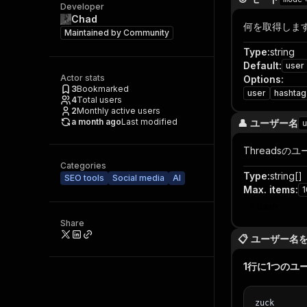
Developer
Chad
何を取得しま
Maintained by
Community
Type
:
string
Default
:
user
Actor stats
Options
:
3
Bookmarked
user
hashtag
4
Total users
2
Monthly active users
a month ago
Last modified
👤 ユーザー名
u
Threadsの
Categories
Type
:
string[]
SEO tools
Social media
AI
Max. items
:
1
Item
Share
📋 ユーザー名
1行に1つのユ
zuck