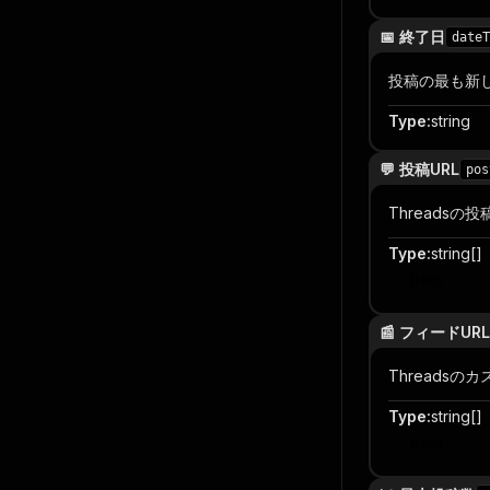
📅 終了日
dateT
投稿の最も新
Type
:
string
💬 投稿URL
pos
Threadsの
Type
:
string[]
Item
📰 フィードURL
Threadsの
Type
:
string[]
Item