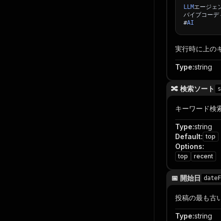
LLM
エージェ
バイブコーデ
#
AI
実行時に上の
Type
:
string
🔀 検索ソート
s
キーワード検
Type
:
string
Default
:
top
Options
:
top
recent
📅 開始日
dateF
投稿の最も古い日
Type
:
string