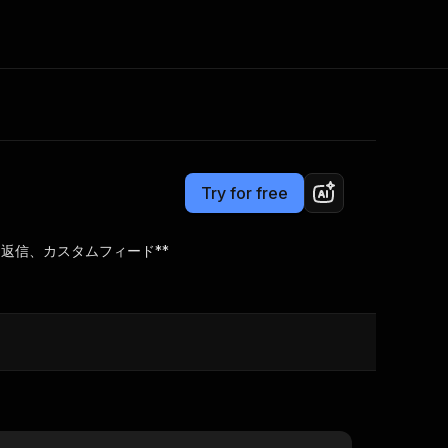
Pricing
$5.00 / 1,000 results
Consulting
e AI
Apify Professional Services
t getting blocked
Try for free
Apify Partners
r IP addresses
om your code
と返信、カスタムフィード**
d out last month. Many
Join our Discord
rs earn over $3k.
nd crawling library
Talk to other builders
ning now