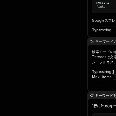
mosseri
finkd
Googleス
Type
:
string
🏷️ キーワード 
検索モードのキ
Threads
ンドフルネス
Type
:
string[]
Max. items
:
1
Item
📋 キーワード
1行に1つのキ