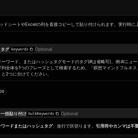
プレッドシートやExcelの列を直接コピーして貼り付けられます。実行時
/ タグ
Optional
keywords
ーワード、またはハッシュタグモードのタグ(#は省略可)。例:AIニュー
は文字列全体を1つのフレーズとして検索するため、「瞑想マインドフルネ
」と2つに分けてください。
00
を一括貼り付け
Optional
bulkKeywords
ーワードまたはハッシュタグ
、改行で区切ります。
引用符やカンマは不