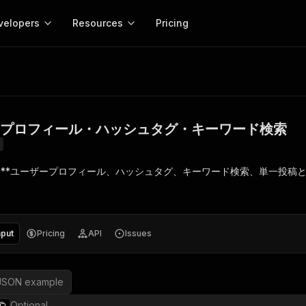
velopers
Resources
Pricing
・プロフィール・ハッシュタグ・キーワード検索
Apify platform
Apify for
Learn
Use cases
Anti-blocking
Company
entation
Help and support
eference for the Apify platform
Advice and answers about Apify
Apify Store
API reference
About Apify
Anti-blocking
Enterprise
Data for generativ
Actors for any job on the web
Scrape withou
ed
CLI
Contact us
Actor ideas
投稿・プロフィール・ハッシュタグ・キーワード検索
Get inspired to build Actors
 templates
Actors
Proxy
SDK
Blog
Startups
Data for AI agents
n, JavaScript, and TypeScript
Build and run serverless programs
Rotate scrape
Changelog
MCP
Live events
See what’s new on Apify
Open source
Earn fr
パー。**ユーザープロフィール、ハッシュタグ、キーワード検索、単一投稿
craping academy
Integrations
ion
Universities
Lead generation
es for beginners and experts
Connect with apps and services
Crawlee
Partners
$1.4M pai
 server with
Crawlee
Customer stories
develope
Jobs
Web scraping a
We're hiring!
less
Find out how others use Apify
ize your code
MCP
Start ear
Nonprofits
Market research
s.
sh your Actors and get paid
Give your AI access to Actors
nput
Pricing
API
Issues
View more →
JSON example
Optional