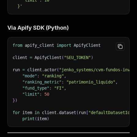
    "limit": 10
  }'
Via Apify SDK (Python)
from
 apify_client 
import
 ApifyClient
client 
=
 ApifyClient
(
"SEU_TOKEN"
)
run 
=
 client
.
actor
(
"jenko_systems/cvm-fundos-inves
"mode"
:
"ranking"
,
"ranking_metric"
:
"patrimonio_liquido"
,
"fund_type"
:
"FI"
,
"limit"
:
50
}
)
for
 item 
in
 client
.
dataset
(
run
[
"defaultDatasetId"
]
print
(
item
)