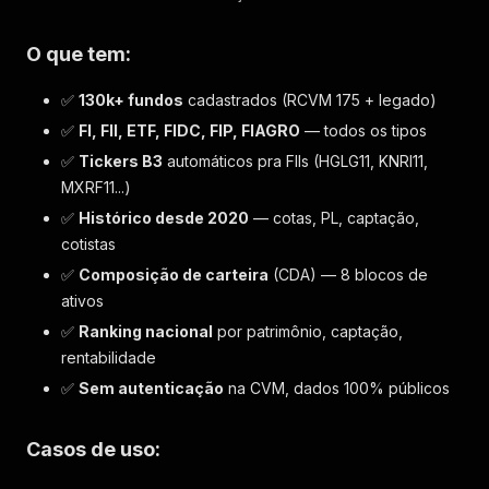
O que tem:
✅
130k+ fundos
cadastrados (RCVM 175 + legado)
✅
FI, FII, ETF, FIDC, FIP, FIAGRO
— todos os tipos
✅
Tickers B3
automáticos pra FIIs (HGLG11, KNRI11,
MXRF11...)
✅
Histórico desde 2020
— cotas, PL, captação,
cotistas
✅
Composição de carteira
(CDA) — 8 blocos de
ativos
✅
Ranking nacional
por patrimônio, captação,
rentabilidade
✅
Sem autenticação
na CVM, dados 100% públicos
Casos de uso: