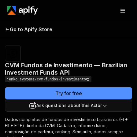
CVM Fundos de
Pricing
$10.00 /
Go to Apify Store
Investimento — Brazilian
1,000
results
Investment Funds API
CVM Fundos de Investimento — Brazilian
Investment Funds API
jenko_systems/cvm-fundos-investimento
Try for free
Ask questions about this Actor
Dados completos de fundos de investimento brasileiros (FI +
FII + ETF) direto da CVM. Cadastro, informe diário,
composição de carteira, ranking. Sem auth, dados sempre