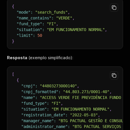
{
"mode"
:
"search_funds"
,
"name_contains"
:
"VERDE"
,
"fund_type"
:
"FI"
,
"situation"
:
"EM FUNCIONAMENTO NORMAL"
,
"limit"
:
50
}
Resposta
(exemplo simplificado):
[
{
"cnpj"
:
"44803273000140"
,
"cnpj_formatted"
:
"44.803.273/0001-40"
,
"name"
:
"ACCESS VERDE FIE PREVIDÊNCIA FUNDO DE
"fund_type"
:
"FI"
,
"situation"
:
"EM FUNCIONAMENTO NORMAL"
,
"registration_date"
:
"2022-05-03"
,
"manager_name"
:
"BTG PACTUAL GESTÃO E CONSULTO
"administrator_name"
:
"BTG PACTUAL SERVIÇOS FI