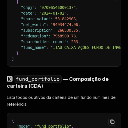
{
"cnpj"
:
"07096546000137"
,
"date"
:
"2024-01-02"
,
"share_value"
:
53.842966
,
"net_worth"
:
194934474.96
,
"subscription"
:
266530.75
,
"redemption"
:
7958900.78
,
"shareholders_count"
:
253
,
"fund_name"
:
"ITAÚ CAIXA AÇÕES FUNDO DE INVEST
}
]
3️⃣
fund_portfolio
— Composição de
carteira (CDA)
Lista todos os ativos da carteira de um fundo num mês de
referência.
{
"mode"
:
"fund_portfolio"
,