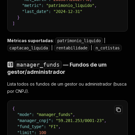
"metric"
:
"patrimonio_liquido"
,
"last_date"
:
"2024-12-31"
}
]
Métricas suportadas
:
|
patrimonio_liquido
|
|
captacao_liquida
rentabilidade
n_cotistas
5️⃣
manager_funds
— Fundos de um
gestor/administrador
Lista todos os fundos de um gestor ou administrador (busca
por CNPJ).
{
"mode"
:
"manager_funds"
,
"manager_cnpj"
:
"59.281.253/0001-23"
,
"fund_type"
:
"FI"
,
"limit"
:
100