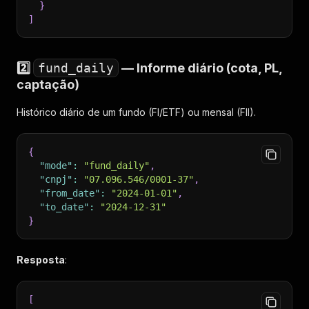
}
]
2️⃣
fund_daily
— Informe diário (cota, PL,
captação)
Histórico diário de um fundo (FI/ETF) ou mensal (FII).
{
"mode"
:
"fund_daily"
,
"cnpj"
:
"07.096.546/0001-37"
,
"from_date"
:
"2024-01-01"
,
"to_date"
:
"2024-12-31"
}
Resposta
:
[