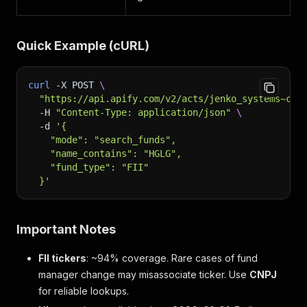
Quick Example (cURL)
curl
-X
 POST 
\
"https://api.apify.com/v2/acts/jenko_systems~cvm
-H
"Content-Type: application/json"
\
-d
'{
    "mode": "search_funds",
    "name_contains": "HGLG",
    "fund_type": "FII"
  }'
Important Notes
FII tickers
: ~94% coverage. Rare cases of fund
manager change may misassociate ticker. Use
CNPJ
for reliable lookups.