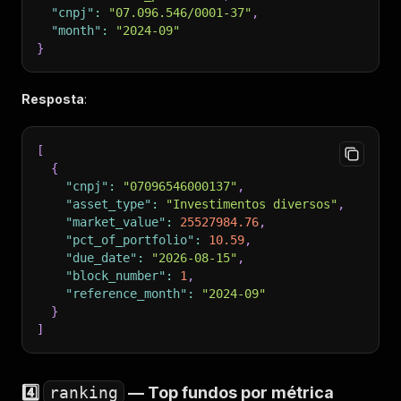
"cnpj"
:
"07.096.546/0001-37"
,
"month"
:
"2024-09"
}
Resposta
:
[
{
"cnpj"
:
"07096546000137"
,
"asset_type"
:
"Investimentos diversos"
,
"market_value"
:
25527984.76
,
"pct_of_portfolio"
:
10.59
,
"due_date"
:
"2026-08-15"
,
"block_number"
:
1
,
"reference_month"
:
"2024-09"
}
]
4️⃣
ranking
— Top fundos por métrica