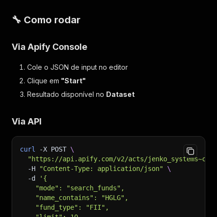
🔧 Como rodar
Via Apify Console
Cole o JSON de input no editor
Clique em
"Start"
Resultado disponível no
Dataset
Via API
curl
-X
 POST 
\
"https://api.apify.com/v2/acts/jenko_systems~cvm
-H
"Content-Type: application/json"
\
-d
'{
    "mode": "search_funds",
    "name_contains": "HGLG",
    "fund_type": "FII",