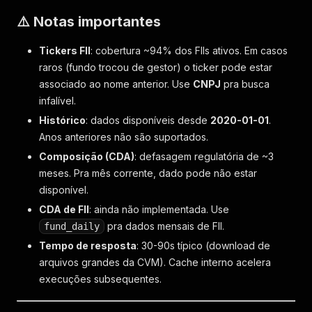
⚠️ Notas importantes
Tickers FII
: cobertura ~94% dos FIIs ativos. Em casos
raros (fundo trocou de gestor) o ticker pode estar
associado ao nome anterior. Use
CNPJ
pra busca
infalível.
Histórico
: dados disponíveis desde
2020-01-01
.
Anos anteriores não são suportados.
Composição (CDA)
: defasagem regulatória de ~3
meses. Pra mês corrente, dado pode não estar
disponível.
CDA de FII
: ainda não implementada. Use
pra dados mensais de FII.
fund_daily
Tempo de resposta
: 30-90s típico (download de
arquivos grandes da CVM). Cache interno acelera
execuções subsequentes.