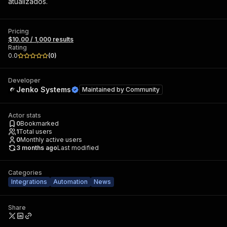
atualizados.
Pricing
$10.00 / 1,000 results
Rating
0.0
(
0
)
Developer
Jenko Systems
Maintained by
Community
Actor stats
0
Bookmarked
1
Total users
0
Monthly active users
3 months ago
Last modified
Categories
Integrations
Automation
News
Share