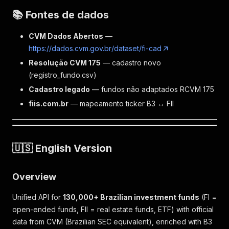
📚 Fontes de dados
CVM Dados Abertos
—
https://dados.cvm.gov.br/dataset/fi-cad
Resolução CVM 175
— cadastro novo
(registro_fundo.csv)
Cadastro legado
— fundos não adaptados RCVM 175
fiis.com.br
— mapeamento ticker B3 ↔ FII
🇺🇸 English Version
Overview
Unified API for
130,000+ Brazilian investment funds
(FI =
open-ended funds, FII = real estate funds, ETF) with official
data from CVM (Brazilian SEC equivalent), enriched with B3