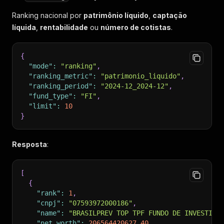
Ranking nacional por
patrimônio líquido
,
captação
líquida
,
rentabilidade
ou
número de cotistas
.
{
"mode"
:
"ranking"
,
"ranking_metric"
:
"patrimonio_liquido"
,
"ranking_period"
:
"2024-12_2024-12"
,
"fund_type"
:
"FI"
,
"limit"
:
10
}
Resposta
:
[
{
"rank"
:
1
,
"cnpj"
:
"07593972000186"
,
"name"
:
"BRASILPREV TOP TPF FUNDO DE INVESTIME
"net_worth"
:
206564420627.40
,