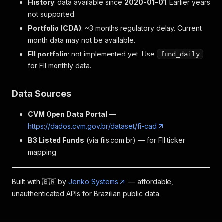
History
: data available since
2020-01-01
. Earlier years
not supported.
Portfolio (CDA)
: ~3 months regulatory delay. Current
month data may not be available.
FII portfolio
: not implemented yet. Use
fund_daily
for FII monthly data.
Data Sources
CVM Open Data Portal
—
https://dados.cvm.gov.br/dataset/fi-cad
B3 Listed Funds
(via fiis.com.br) — for FII ticker
mapping
Built with 🇧🇷 by
Jenko Systems
— affordable,
unauthenticated APIs for Brazilian public data.