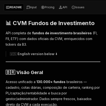
README
Input
Pricing
API
Issues
📊 CVM Fundos de Investimento
API completa de
fundos de investimento brasileiros
(FI,
FII, ETF) com dados oficiais da CVM, enriquecidos com
tickers da B3.
🇺🇸
English version below
⬇️
🇧🇷 Visão Geral
Acesso unificado a
130.000+ fundos
brasileiros —
cadastro, cotas diárias, composição de carteira, ranking por
PL/captação/rentabilidade e busca por
gestor/administrador. Dados sempre frescos, baixados
direto da CVM a cada execução.