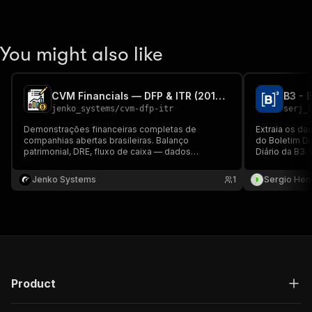
You might also like
CVM Financials — DFP & ITR (2010–2025)
jenko_systems
/
cvm-dfp-itr
serj_
Demonstrações financeiras completas de
Extraia os da
companhias abertas brasileiras. Balanço
do Boletim Di
patrimonial, DRE, fluxo de caixa — dados
Diário da B3.
trimestrais (ITR) e anuais (DFP) estruturados da
contribuição 
CVM.
volume total 
Jenko Systems
1
Sergio Hen
Product