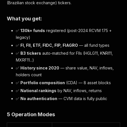
(Brazilian stock exchange) tickers.
What you get:
✅
130k+ funds
registered (post-2024 RCVM 175 +
legacy)
✅
FI, FII, ETF, FIDC, FIP, FIAGRO
— all fund types
✅
B3 tickers
auto-matched for FIIs (HGLG11, KNRI11,
MXRF11...)
✅
History since 2020
— share value, NAV, inflows,
holders count
✅
Portfolio composition
(CDA) — 8 asset blocks
✅
National rankings
by NAV, inflows, returns
✅
No authentication
— CVM data is fully public
5 Operation Modes