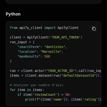
Python
from
 apify_client 
import
 ApifyClient
client 
=
 ApifyClient
(
'YOUR_API_TOKEN'
)
run_input 
=
{
"searchTerm"
:
"dentistes"
,
"location"
:
"Marseille"
,
"maxResults"
:
500
}
run 
=
 client
.
actor
(
"YOUR_ACTOR_ID"
)
.
call
(
run_input
items 
=
 client
.
dataset
(
run
[
"defaultDatasetId"
]
)
.
li
# Analyser par nombre d'avis
for
 item 
in
 items
:
if
 item
[
'reviewCount'
]
>
50
:
print
(
f"
{
item
[
'name'
]
}
: 
{
item
[
'rating'
]
}
★ 