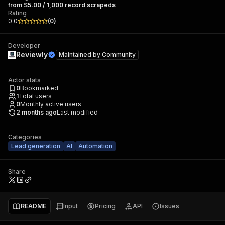
from $5.00 / 1,000 record scrapeds
Rating
0.0
(
0
)
Developer
Reviewly
Maintained by
Community
Actor stats
0
Bookmarked
1
Total users
0
Monthly active users
2 months ago
Last modified
Categories
Lead generation
AI
Automation
Share
README
Input
Pricing
API
Issues