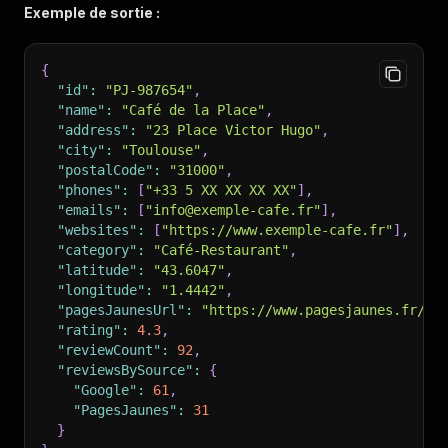
Exemple de sortie :
{
"id"
:
"PJ-987654"
,
"name"
:
"Café de la Place"
,
"address"
:
"23 Place Victor Hugo"
,
"city"
:
"Toulouse"
,
"postalCode"
:
"31000"
,
"phones"
:
[
"+33 5 XX XX XX XX"
]
,
"emails"
:
[
"info@exemple-cafe.fr"
]
,
"websites"
:
[
"https://www.exemple-cafe.fr"
]
,
"category"
:
"Café-Restaurant"
,
"latitude"
:
"43.6047"
,
"longitude"
:
"1.4442"
,
"pagesJaunesUrl"
:
"https://www.pagesjaunes.fr/pr
"rating"
:
4.3
,
"reviewCount"
:
92
,
"reviewsBySource"
:
{
"Google"
:
61
,
"PagesJaunes"
:
31
}