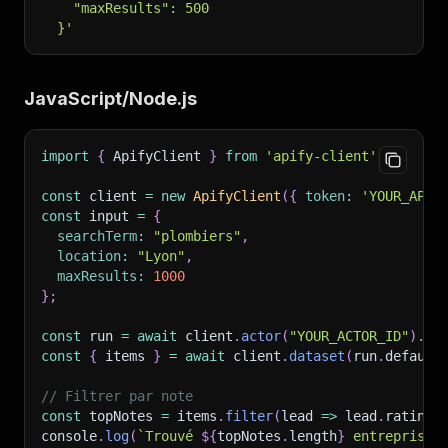
    "maxResults": 500
  }'
JavaScript/Node.js
import
{
 ApifyClient 
}
from
'apify-client'
;
const
 client 
=
new
ApifyClient
(
{
token
:
'YOUR_API_
const
 input 
=
{
searchTerm
:
"plombiers"
,
location
:
"Lyon"
,
maxResults
:
1000
}
;
const
 run 
=
await
 client
.
actor
(
"YOUR_ACTOR_ID"
)
.
ca
const
{
 items 
}
=
await
 client
.
dataset
(
run
.
default
// Filtrer par note
const
 topNotes 
=
 items
.
filter
(
lead
=>
 lead
.
rating 
console
.
log
(
`
Trouvé 
${
topNotes
.
length
}
 entreprises