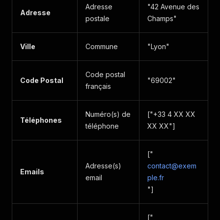
Adresse
"42 Avenue des
Adresse
postale
Champs"
Ville
Commune
"Lyon"
Code postal
Code Postal
"69002"
français
Numéro(s) de
["+33 4 XX XX
Téléphones
téléphone
XX XX"]
["
Adresse(s)
contact@exem
Emails
email
ple.fr
"]
["