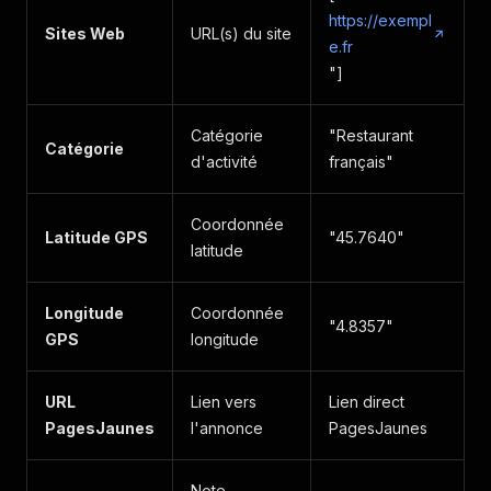
https://exempl
Sites Web
URL(s) du site
e.fr
"]
Catégorie
"Restaurant
Catégorie
d'activité
français"
Coordonnée
Latitude GPS
"45.7640"
latitude
Longitude
Coordonnée
"4.8357"
GPS
longitude
URL
Lien vers
Lien direct
PagesJaunes
l'annonce
PagesJaunes
Note