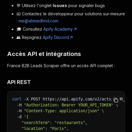
💬 Utilisez l'onglet
Issues
pour signaler bugs
📧 Contactez le développeur pour solutions sur-mesure
:
me@ahmedhrid.com
🎓 Consultez
Apify Academy
👥 Rejoignez
Apify Discord
Accès API et intégrations
France B2B Leads Scraper offre un accès API complet :
API REST
curl
-X
 POST https://api.apify.com/v2/acts/YOUR_AC
-H
"Authorization: Bearer YOUR_API_TOKEN"
\
-H
"Content-Type: application/json"
\
-d
'{
    "searchTerm": "restaurants",
    "location": "Paris",