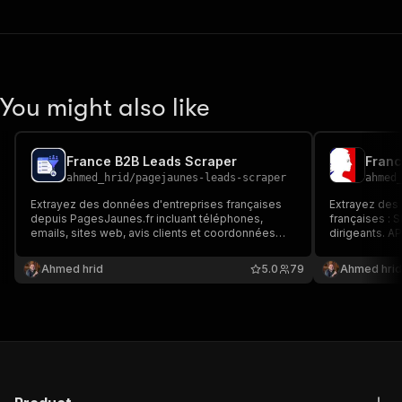
You might also like
France B2B Leads Scraper
Franc
ahmed_hrid
/
pagejaunes-leads-scraper
ahmed
Extrayez des données d'entreprises françaises
Extrayez des 
depuis PagesJaunes.fr incluant téléphones,
françaises : S
emails, sites web, avis clients et coordonnées
dirigeants. A
GPS. Parfait pour la génération de leads B2B et la
prospection B
prospection commerciale en France.
Ahmed hrid
5.0
79
Ahmed hrid