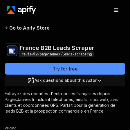
France B2B
Pricing
from $5.00 / 1,000
Go to Apify Store
Leads Scraper
record scrapeds
France B2B Leads Scraper
reviewly/pagejaunes-leads-scraper
Try for free
Ask questions about this Actor
Extrayez des données d'entreprises françaises depuis
PagesJaunes.fr incluant téléphones, emails, sites web, avis
clients et coordonnées GPS. Parfait pour la génération de
leads B2B et la prospection commerciale en France.
Pricing