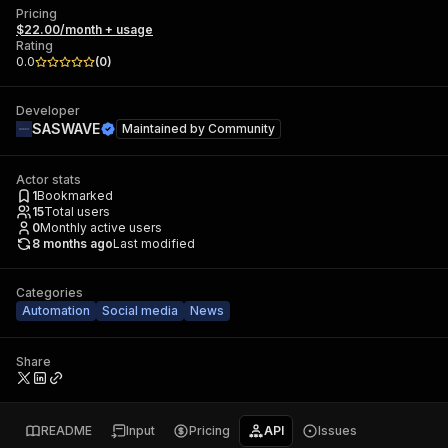
Pricing
$22.00/month + usage
Rating
0.0
(
0
)
Developer
SASWAVE
Maintained by
Community
Actor stats
1
Bookmarked
15
Total users
0
Monthly active users
8 months ago
Last modified
Categories
Automation
Social media
News
Share
README
Input
Pricing
API
Issues