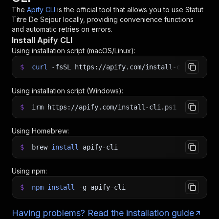
The
Apify CLI
is the official tool that allows you to use
Statut
Titre De Sejour
locally, providing convenience functions
and automatic retries on errors.
Install Apify CLI
Using installation script (macOS/Linux):
$
curl
-fsSL
https://apify.com/install-cli.sh
|
b
Using installation script (Windows):
$
irm https://apify.com/install-cli.ps1
|
iex
Using Homebrew:
$
brew
install
apify-cli
Using npm:
$
npm
install
-g
apify-cli
Having problems? Read the installation guide