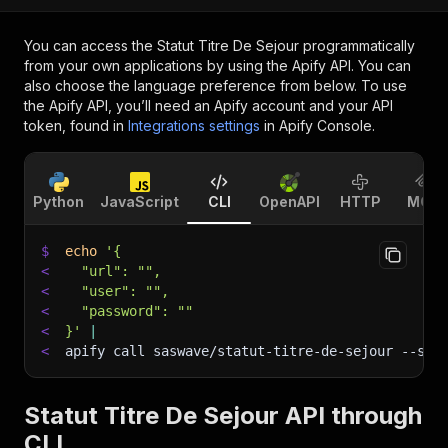
You can access the
Statut Titre De Sejour
programmatically
from your own applications by using the Apify API. You can
also choose the language preference from below. To use
the Apify API, you’ll need an Apify account and your API
token, found in
Integrations settings
in Apify Console.
Python
JavaScript
CLI
OpenAPI
HTTP
MCP
$
echo
'{
<
  "url": "",
<
  "user": "",
<
  "password": ""
<
}'
|
<
apify call saswave/statut-titre-de-sejour 
--sil
Statut Titre De Sejour API through
CLI