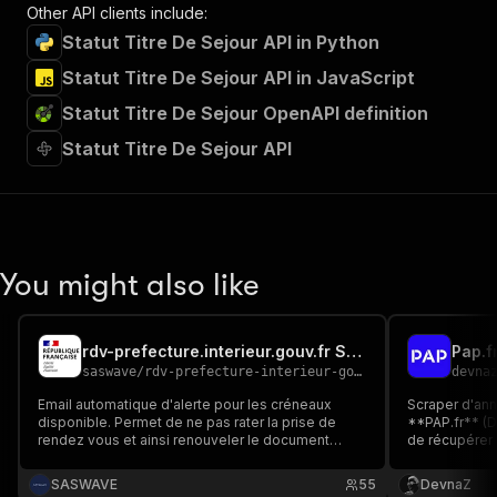
Other API clients include:
Statut Titre De Sejour API in Python
Statut Titre De Sejour API in JavaScript
Statut Titre De Sejour OpenAPI definition
Statut Titre De Sejour API
You might also like
rdv-prefecture.interieur.gouv.fr Scraper
Pap.f
saswave
/
rdv-prefecture-interieur-gouv-fr-scraper
devna
Email automatique d'alerte pour les créneaux
Scraper d'ann
disponible. Permet de ne pas rater la prise de
**PAP.fr** (De
rendez vous et ainsi renouveler le document
de récupérer 
français (titre de séjour, visa, pièce identité etc ..)
leasing avec 
Déclenchement régulier avec le Schedule de
SASWAVE
55
DevnaZ
Apify