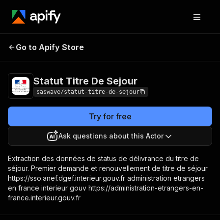
Statut Titre De
Pricing
$22.00/month +
Go to Apify Store
Sejour
usage
Statut Titre De Sejour
saswave/statut-titre-de-sejour
Try for free
Ask questions about this Actor
Extraction des données de status de délivrance du titre de
séjour. Premier demande et renouvellement de titre de séjour
https://sso.anef.dgef.interieur.gouv.fr administration etrangers
en france interieur gouv https://administration-etrangers-en-
france.interieur.gouv.fr