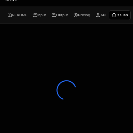
README
Input
Output
Pricing
API
Issues