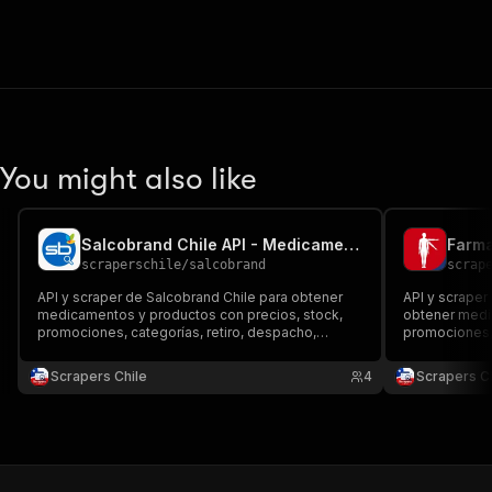
You might also like
Salcobrand Chile API - Medicamentos y Precios
scraperschile
/
salcobrand
scrap
API y scraper de Salcobrand Chile para obtener
API y scraper
medicamentos y productos con precios, stock,
obtener medi
promociones, categorías, retiro, despacho,
promociones, 
imágenes y enlaces. Exporta datos estructurados
enlaces. Expo
para comparar farmacias y monitorear el mercado
comparar farm
Scrapers Chile
4
Scrapers Ch
farmacéutico chileno.
retail farmacé