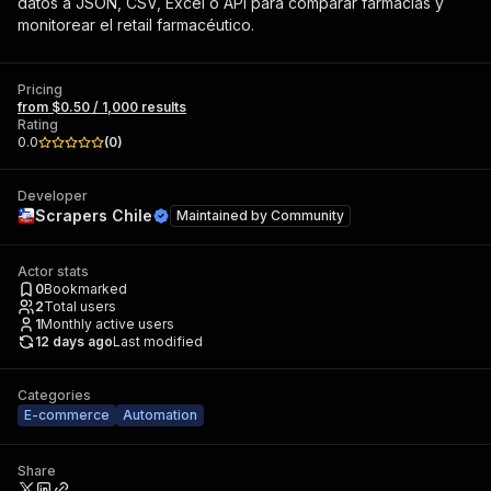
datos a JSON, CSV, Excel o API para comparar farmacias y
monitorear el retail farmacéutico.
Pricing
from $0.50 / 1,000 results
Rating
0.0
(
0
)
Developer
Scrapers Chile
Maintained by
Community
Actor stats
0
Bookmarked
2
Total users
1
Monthly active users
12 days ago
Last modified
Categories
E-commerce
Automation
Share