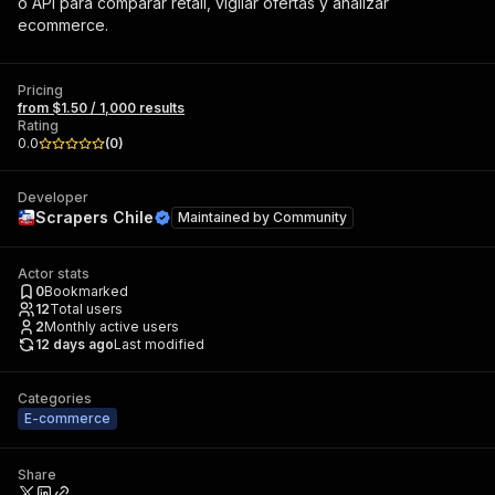
o API para comparar retail, vigilar ofertas y analizar
ecommerce.
Pricing
from $1.50 / 1,000 results
Rating
0.0
(
0
)
Developer
Scrapers Chile
Maintained by
Community
Actor stats
0
Bookmarked
12
Total users
2
Monthly active users
12 days ago
Last modified
Categories
E-commerce
Share