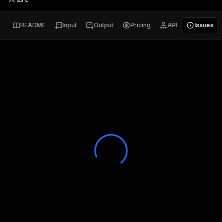
README
Input
Output
Pricing
API
Issues