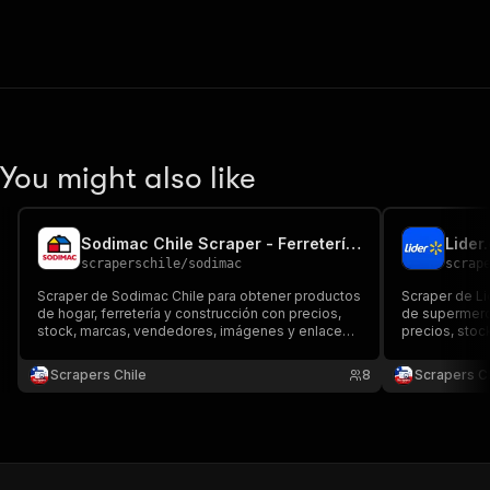
You might also like
Sodimac Chile Scraper - Ferretería y Precios
scraperschile
/
sodimac
scrap
Scraper de Sodimac Chile para obtener productos
Scraper de Li
de hogar, ferretería y construcción con precios,
de supermerc
stock, marcas, vendedores, imágenes y enlaces.
precios, stoc
Exporta datos a JSON, CSV, Excel o API para
enlaces. Expo
comparar catálogos, seguir ofertas y monitorear
API para comp
Scrapers Chile
8
Scrapers Ch
ecommerce.
chileno.