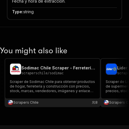
Fecha y hora de extracción.
Type
:
string
You might also like
Sodimac Chile Scraper - Ferretería y Precios
scraperschile
/
sodimac
scrap
Scraper de Sodimac Chile para obtener productos
Scraper de Li
de hogar, ferretería y construcción con precios,
de supermerc
stock, marcas, vendedores, imágenes y enlaces.
precios, stoc
Exporta datos a JSON, CSV, Excel o API para
enlaces. Expo
comparar catálogos, seguir ofertas y monitorear
API para comp
Scrapers Chile
8
Scrapers Ch
ecommerce.
chileno.