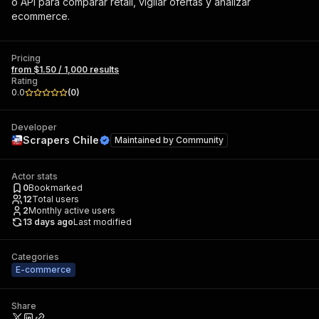
o API para comparar retail, vigilar ofertas y analizar
ecommerce.
Pricing
from $1.50 / 1,000 results
Rating
0.0
(
0
)
Developer
Scrapers Chile
Maintained by
Community
Actor stats
0
Bookmarked
12
Total users
2
Monthly active users
13 days ago
Last modified
Categories
E-commerce
Share