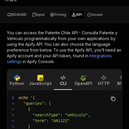
README
Input
Pricing
API
Issues
You can access the
Patente Chile API - Consulta Patente y
Vehículo
programmatically from your own applications by
using the Apify API. You can also choose the language
preference from below. To use the Apify API, you’ll need an
Apify account and your API token, found in
Integrations
settings
in Apify Console.
Python
JavaScript
CLI
OpenAPI
HTTP
MCP
$
echo
'{
<
  "queries": [
<
    {
<
      "searchType": "vehiculo",
<
      "term": "AA1122"
<
    }