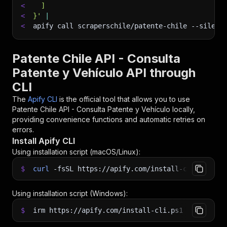
<
  ]
<
}'
|
<
apify call scraperschile/patente-chile 
--silent
Patente Chile API - Consulta
Patente y Vehículo API through
CLI
The
Apify CLI
is the official tool that allows you to use
Patente Chile API - Consulta Patente y Vehículo
locally,
providing convenience functions and automatic retries on
errors.
Install Apify CLI
Using installation script (macOS/Linux):
$
curl
-fsSL
https://apify.com/install-cli.sh
|
b
Using installation script (Windows):
$
irm https://apify.com/install-cli.ps1
|
iex