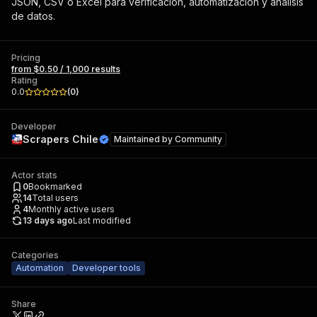
JSON, CSV o Excel para verificación, automatización y análisis
de datos.
Pricing
from $0.50 / 1,000 results
Rating
0.0
(
0
)
Developer
Scrapers Chile
Maintained by
Community
Actor stats
0
Bookmarked
14
Total users
4
Monthly active users
13 days ago
Last modified
Categories
Automation
Developer tools
Share