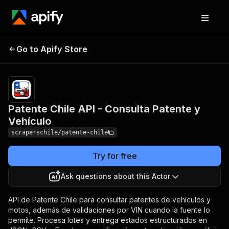
Patente Chile API -
Pricing
from $0.50
Go to Apify Store
Consulta Patente y
/ 1,000
results
Vehículo
Patente Chile API - Consulta Patente y
Vehículo
scraperschile/patente-chile
Try for free
Ask questions about this Actor
API de Patente Chile para consultar patentes de vehículos y
motos, además de validaciones por VIN cuando la fuente lo
permite. Procesa lotes y entrega estados estructurados en