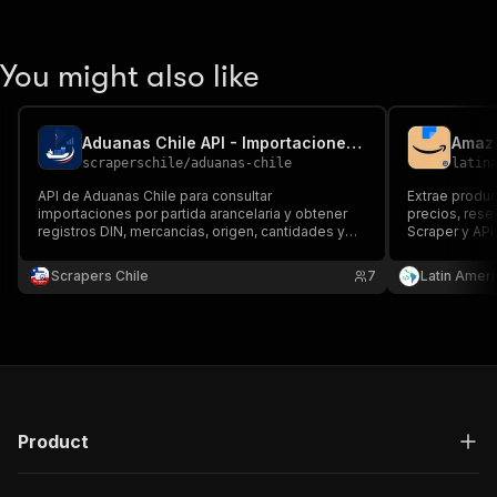
You might also like
Aduanas Chile API - Importaciones, DIN y CIF
scraperschile
/
aduanas-chile
latin
API de Aduanas Chile para consultar
Extrae produ
importaciones por partida arancelaria y obtener
precios, rese
registros DIN, mercancías, origen, cantidades y
Scraper y API 
valores FOB/CIF. Entrega datos estructurados
ecommerce. E
para inteligencia comercial, análisis de
intégralo por
Scrapers Chile
7
Latin Ameri
competencia y estudios de comercio exterior.
Product