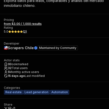
Exporta datos para leads, comparables y análisis del mercado
inmobiliario chileno.
Pricing
from $3.00 / 1,000 results
Rating
5.0
(
2
)
Developer
Scrapers Chile
Maintained by
Community
Actor stats
0
Bookmarked
32
Total users
5
Monthly active users
15 days ago
Last modified
Categories
Real estate
Lead generation
Automation
Share