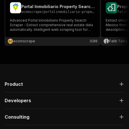
Portal Inmobiliario Property Search Scraper
ecomscrape
/
portalinmobiliario-property-search-scraper
fatih
Advanced Portal Inmobiliario Property Search
Extract struct
Scraper - Extract comprehensive real estate data
Mexico from P
automatically. Intelligent web scraping tool for
description, p
property listings, pricing, locations & market
and more. Buil
analysis. Perfect for real estate professionals,
intelligence,
ecomscrape
86
Fatih Tahta
E
C
investors & market researchers.
automated dat
Product
Developers
Consulting