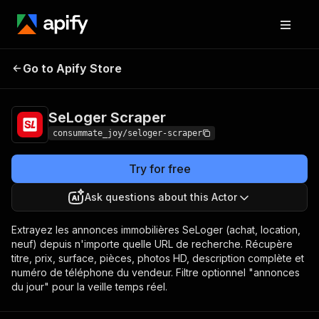
SeLoger
Pricing
from $1.20 / 1,000
Go to Apify Store
Scraper
results
SeLoger Scraper
consummate_joy/seloger-scraper
Try for free
Ask questions about this Actor
Extrayez les annonces immobilières SeLoger (achat, location,
neuf) depuis n'importe quelle URL de recherche. Récupère
titre, prix, surface, pièces, photos HD, description complète et
numéro de téléphone du vendeur. Filtre optionnel "annonces
du jour" pour la veille temps réel.