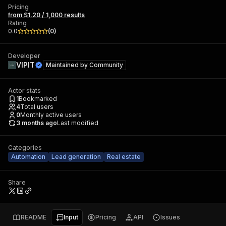
Pricing
from $1.20 / 1,000 results
Rating
0.0
(
0
)
Developer
VIPIT
Maintained by
Community
Actor stats
1
Bookmarked
4
Total users
0
Monthly active users
3 months ago
Last modified
Categories
Automation
Lead generation
Real estate
Share
README
Input
Pricing
API
Issues