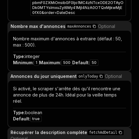
pbmF0ZXMiOnsibGF0Ijo1MC4zNTcxODE2OTAyO
Dk0MTYsImxuZyI6My41MjI4NzA0OTQxMjkwMjE
0fX0&order=DateDesc
Nombre max d'annonces
Optional
maxAnnonces
Nombre maximum d'annonces à extraire (défaut : 50,
max : 500).
Type
:
integer
Minimum
:
Maximum
:
Default
:
1
500
50
Annonces du jour uniquement
Optional
onlyToday
Si activé, le scraper s'arrête dès qu'il rencontre une
annonce de plus de 24h. Idéal pour la veille temps
réel.
Type
:
boolean
Default
:
true
Récupérer la description complète
fetchAdDetail
Optional