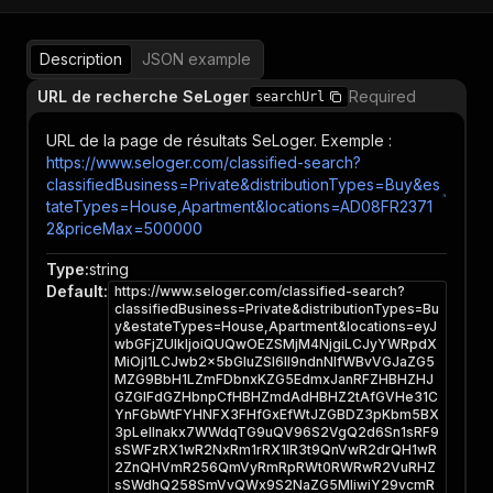
Description
JSON example
URL de recherche SeLoger
Required
searchUrl
URL de la page de résultats SeLoger. Exemple :
https://www.seloger.com/classified-search?
classifiedBusiness=Private&distributionTypes=Buy&es
tateTypes=House,Apartment&locations=AD08FR2371
2&priceMax=500000
Type
:
string
Default
:
https://www.seloger.com/classified-search?
classifiedBusiness=Private&distributionTypes=Bu
y&estateTypes=House,Apartment&locations=eyJ
wbGFjZUlkIjoiQUQwOEZSMjM4NjgiLCJyYWRpdX
MiOjI1LCJwb2x5bGluZSI6Il9ndnNIfWBvVGJaZG5
MZG9BbH1LZmFDbnxKZG5EdmxJanRFZHBHZHJ
GZGlFdGZHbnpCfHBHZmdAdHBHZ2tAfGVHe31C
YnFGbWtFYHNFX3FHfGxEfWtJZGBDZ3pKbm5BX
3pLellnakx7WWdqTG9uQV96S2VgQ2d6Sn1sRF9
sSWFzRX1wR2NxRm1rRX1lR3t9QnVwR2drQH1wR
2ZnQHVmR256QmVyRmRpRWt0RWRwR2VuRHZ
sSWdhQ258SmVvQWx9S2NaZG5MIiwiY29vcmR