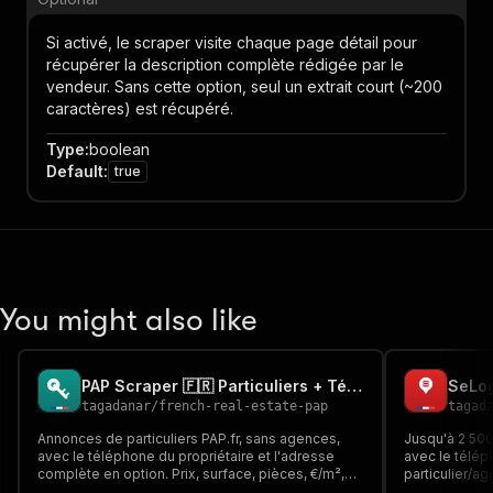
Si activé, le scraper visite chaque page détail pour
récupérer la description complète rédigée par le
vendeur. Sans cette option, seul un extrait court (~200
caractères) est récupéré.
Type
:
boolean
Default
:
true
You might also like
PAP Scraper 🇫🇷 Particuliers + Téléphone du Propriétaire
tagadanar
/
french-real-estate-pap
tagad
Annonces de particuliers PAP.fr, sans agences,
Jusqu'à 2 50
avec le téléphone du propriétaire et l'adresse
avec le télép
complète en option. Prix, surface, pièces, €/m²,
particulier/ag
DPE et photos pour chaque annonce, dès 1$/1000
Fonctionne m