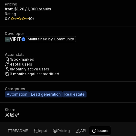
Pricing
from $1.20 / 1,000 results
Rating
0.0
(
0
)
Developer
VIPIT
Maintained by
Community
Actor stats
1
Bookmarked
4
Total users
0
Monthly active users
3 months ago
Last modified
Categories
Automation
Lead generation
Real estate
Share
README
Input
Pricing
API
Issues