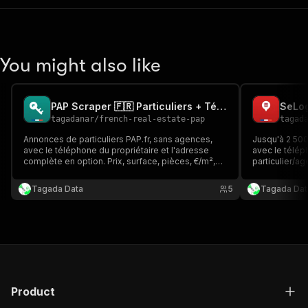
You might also like
PAP Scraper 🇫🇷 Particuliers + Téléphone du Propriétaire
tagadanar
/
french-real-estate-pap
tagad
Annonces de particuliers PAP.fr, sans agences,
Jusqu'à 2 50
avec le téléphone du propriétaire et l'adresse
avec le télép
complète en option. Prix, surface, pièces, €/m²,
particulier/ag
DPE et photos pour chaque annonce, dès 1$/1000
Fonctionne m
annonces. Idéal pour la pige immobilière, la
sont bloqués.
Tagada Data
5
Tagada Dat
prospection et les agents IA (API + MCP).
Product