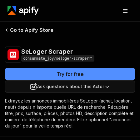
SeLoger
Pricing
from $1.20 / 1,000
Go to Apify Store
Scraper
results
SeLoger Scraper
consummate_joy/seloger-scraper
Try for free
Ask questions about this Actor
Extrayez les annonces immobilières SeLoger (achat, location,
neuf) depuis n'importe quelle URL de recherche. Récupère
titre, prix, surface, pièces, photos HD, description complète et
numéro de téléphone du vendeur. Filtre optionnel "annonces
du jour" pour la veille temps réel.